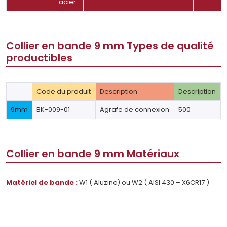
acier
Collier en bande 9 mm Types de qualité
productibles
Code du produit
Description
Description
9mm
BK-009-01
Agrafe de connexion
500
Collier en bande 9 mm Matériaux
Matériel de bande :
W1 ( Aluzinc) ou W2 ( AISI 430 – X6CR17 )