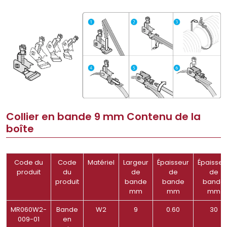
Collier en bande 9 mm Contenu de la
boîte
Code du
Code
Matériel
Largeur
Épaisseur
Épaisseu
produit
du
de
de
de
produit
bande
bande
bande
mm
mm
mm
MR060W2-
Bande
W2
9
0.60
30
009-01
en