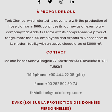
À PROPOS DE NOUS
Tork Clamps, which started its adventure with the production of
hose clamps in 1995, continues its journey as an exemplary
company that leads its sector with its comprehensive product
range, more than 190 employees and exports to 5 continents in
its modern facility with an active closed area of 13000 m².
CONTACT
Makine İhtisas Sanayi Bölgesi 27. Sokak No:6/A Dilovasi/KOCAELİ
TÜRKİYE
Téléphone:
+90 444 22 08 (pbx)
Faxe:
+90 262 502 30 74
E-Mail:
tork@torkclamps.com
KVKK (LOI SUR LA PROTECTION DES DONNÉES
PERSONNELLES)