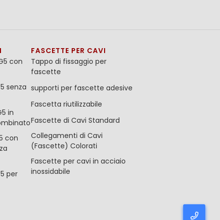
I
FASCETTE PER CAVI
G5 con
Tappo di fissaggio per
fascette
G5 senza
supporti per fascette adesive
Fascetta riutilizzabile
5 in
Fascette di Cavi Standard
ombinato
Collegamenti di Cavi
5 con
(Fascette) Colorati
za
Fascette per cavi in acciaio
inossidabile
5 per