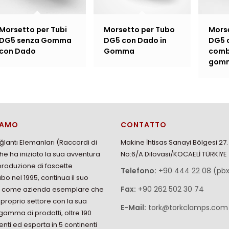
Morsetto per Tubi
Morsetto per Tubo
Morse
DG5 senza Gomma
DG5 con Dado in
DG5 
con Dado
Gomma
comb
gom
İAMO
CONTATTO
ğlantı Elemanları (Raccordi di
Makine İhtisas Sanayi Bölgesi 27
che ha iniziato la sua avventura
No:6/A Dilovasi/KOCAELİ TÜRKİYE
produzione di fascette
Telefono:
+90 444 22 08 (pb
ubo nel 1995, continua il suo
Fax:
+90 262 502 30 74
o come azienda esemplare che
l proprio settore con la sua
E-Mail:
tork@torkclamps.com
amma di prodotti, oltre 190
nti ed esporta in 5 continenti