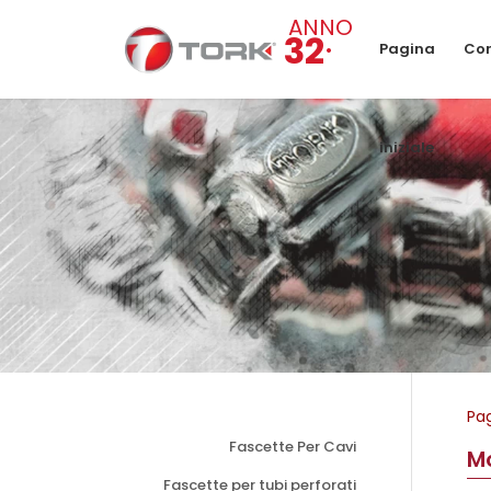
ANNO
.
32
Pagina
Cor
iniziale
Pag
Fascette Per Cavi
Mo
Fascette per tubi perforati