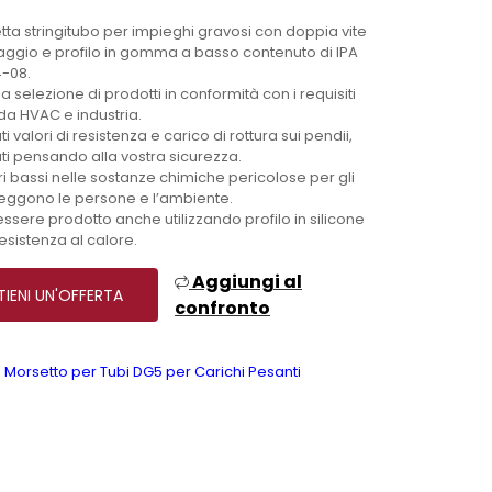
etta stringitubo per impieghi gravosi con doppia vite
aggio e profilo in gomma a basso contenuto di IPA
4-08.
a selezione di prodotti in conformità con i requisiti
 da HVAC e industria.
ti valori di resistenza e carico di rottura sui pendii,
ti pensando alla vostra sicurezza.
ri bassi nelle sostanze chimiche pericolose per gli
teggono le persone e l’ambiente.
essere prodotto anche utilizzando profilo in silicone
resistenza al calore.
Aggiungi al
IENI UN'OFFERTA
confronto
Morsetto per Tubi DG5 per Carichi Pesanti