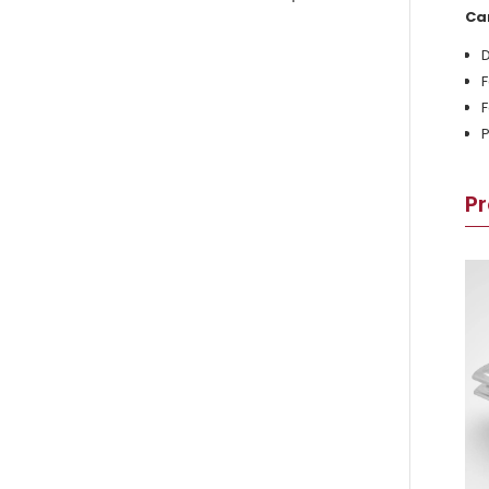
Ca
D
F
F
P
Pr