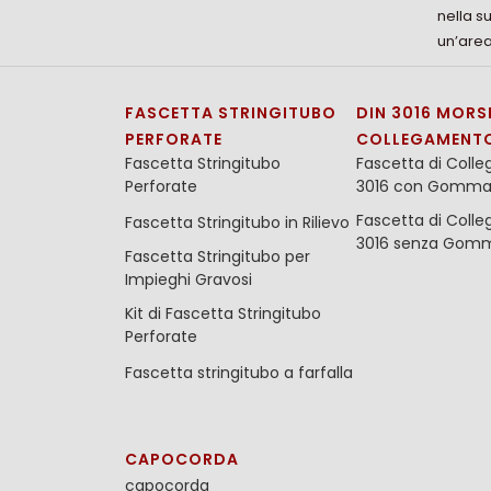
nella s
un’area
FASCETTA STRINGITUBO
DIN 3016 MORSE
PERFORATE
COLLEGAMENT
Fascetta Stringitubo
Fascetta di Coll
Perforate
3016 con Gomm
Fascetta di Coll
Fascetta Stringitubo in Rilievo
3016 senza Gom
Fascetta Stringitubo per
Impieghi Gravosi
Kit di Fascetta Stringitubo
Perforate
Fascetta stringitubo a farfalla
CAPOCORDA
capocorda