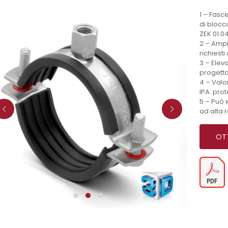
1 – Fasc
di blocc
ZEK 01.0
2 – Ampi
richiesti
3 – Eleva
progetta
4 – Valo
IPA: pro
5 – Può 
ad alta 
OTT