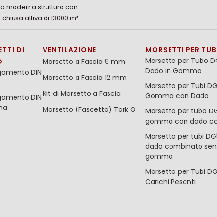
ua moderna struttura con
 chiusa attiva di 13000 m².
TTI DI
VENTILAZIONE
MORSETTI PER TUB
Morsetto per Tubo D
O
Morsetto a Fascia 9 mm
Dado in Gomma
egamento DIN
Morsetto a Fascia 12 mm
a
Morsetto per Tubi D
Kit di Morsetto a Fascia
Gomma con Dado
egamento DIN
ma
Morsetto (Fascetta) Tork G
Morsetto per tubo DG
gomma con dado c
Morsetto per tubi DG
dado combinato sen
gomma
Morsetto per Tubi DG
Carichi Pesanti