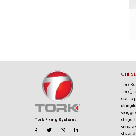
CHİ S
Tork Ba
Tork), 
con la 
stringit
viaggi
dirige i
Tork Fixing Systems
ampia g
dipende