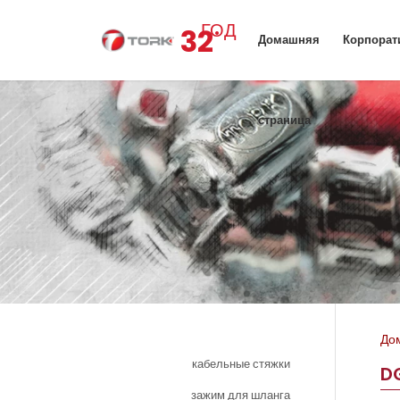
.
ГОД
32
Домашняя
Корпорат
страница
До
кабельные стяжки
D
зажим для шланга