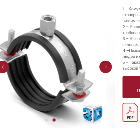
1 – Хому
стопорны
низким с
2 – Расш
требова
3 – Высо
склонах,
4 –Низко
людей и
5 – Такж
высокой 
П