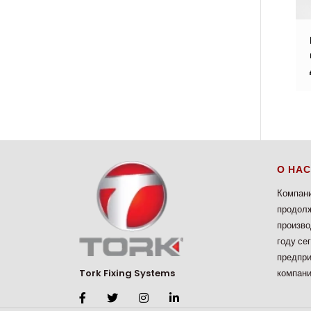
О НАС
Компани
продолж
произво
году се
предпри
компани
Tork Fixing Systems