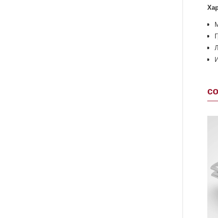
Хар
М
Г
Л
И
с