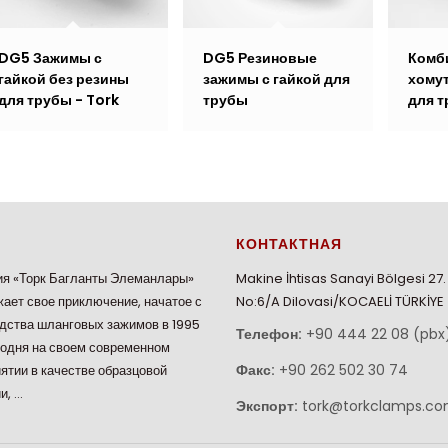
DG5 Зажимы с
DG5 Резиновые
Комб
гайкой без резины
зажимы с гайкой для
хомут
для трубы - Tork
трубы
для т
КОНТАКТНАЯ
я «Торк Багланты Элеманлары»
Makine İhtisas Sanayi Bölgesi 27
ает свое приключение, начатое с
No:6/A Dilovasi/KOCAELİ TÜRKİYE
дства шланговых зажимов в 1995
Телефон:
+90 444 22 08 (pbx
годня на своем современном
Факс:
+90 262 502 30 74
ятии в качестве образцовой
и, …
Экспорт:
tork@torkclamps.c