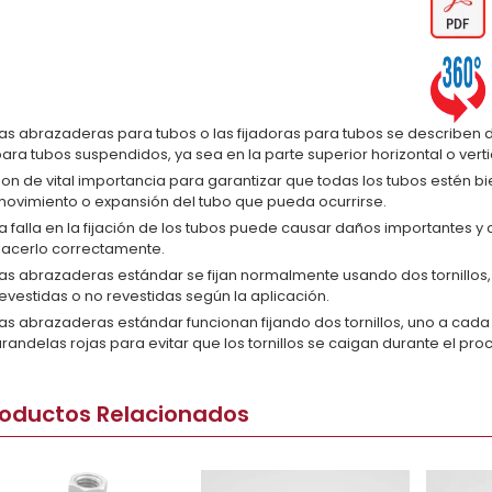
Las abrazaderas para tubos o las fijadoras para tubos se describ
ara tubos suspendidos, ya sea en la parte superior horizontal o vert
on de vital importancia para garantizar que todas los tubos estén bi
ovimiento o expansión del tubo que pueda ocurrirse.
a falla en la fijación de los tubos puede causar daños importantes y 
hacerlo correctamente.
as abrazaderas estándar se fijan normalmente usando dos tornillos
evestidas o no revestidas según la aplicación.
as abrazaderas estándar funcionan fijando dos tornillos, uno a cada
randelas rojas para evitar que los tornillos se caigan durante el pr
roductos Relacionados