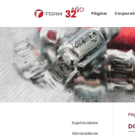
.
AÑO
32
Página
Corporat
de
inicio
Pág
Sujetacables
DG
Abrazaderas