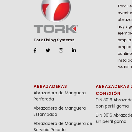
Tork He
aventur
abraza
hoy si
ejempla
amplia
Tork Fixing Systems
emplead
contin
instala
de 1300
ABRAZADERAS
ABRAZADERAS 
Abrazadera de Manguera
CONEXIÓN
Perforada
DIN 3016 Abrazad
con perfil goma
Abrazadera de Manguera
Estampada
DIN 3016 Abrazad
sin perfil goma
Abrazadera de Manguera de
Servicio Pesado