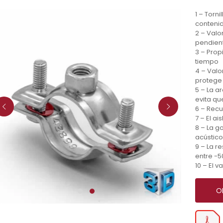
1 – Torn
contenid
2 – Valo
pendient
3 – Prop
tiempo
4 – Valo
protege 
5 – La a
evita que
6 – Recu
7 – El a
8 – La g
acústico
9 – La r
entre -50
10 – El v
O