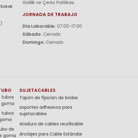
Gizlilik ve Çerez Politikası
. Sokak
JORNADA DE TRABAJO
x)
Día Laborable:
07:00-17:00
Sábado:
Cerrado
Domingo:
Cerrado
TUBO
SUJETACABLES
 tubos
Tapón de fijación de bridas
il goma
soportes adhesivos para
 tubos
sujetacables
l goma
Atadura de cables reutilizable
ubo de
Anclajes para Cable Estándar
de goma