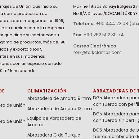
rrajes de Unión, que inició su
Makine İhtisas Sanayi Bölgesi 27
a con la producción de
No:6/A Dilovasi/KOCAELİ TÜRKİYE
deras para mangueras en 1995,
Teléfono:
+90 444 22 08 (pb
gue su camino como la empresa
Fax:
+90 262 502 30 74
r que dirige su sector con su
 gama de productos, más de 190
Correo Electrónico:
os y exporta a los 5
tork@torkclamps.com
entes en sus modernas
ciones con un espacio cerrado
0 m² funcionando.
DE
CLIMATIZACIÓN
ABRAZADERAS DE 
DG5 Abrazadera para
Abrazadera de Amarra 9 mm
con tuerca con perf
era de unión
Abrazadera de Amarra 12 mm
DG5 Abrazadera para
Equipo de Abrazadera de
con tuerca sin perfi
era de unión
Amarra
DG5 Abrazadera de t
Abrazadera G de Turque
tuerca combinada 