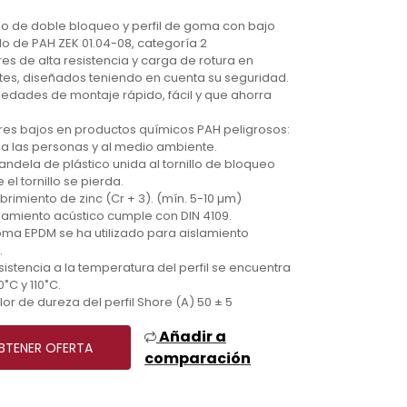
illo de doble bloqueo y perfil de goma con bajo
o de PAH ZEK 01.04-08, categoría 2
res de alta resistencia y carga de rotura en
es, diseñados teniendo en cuenta su seguridad.
iedades de montaje rápido, fácil y que ahorra
res bajos en productos químicos PAH peligrosos:
a las personas y al medio ambiente.
randela de plástico unida al tornillo de bloqueo
 el tornillo se pierda.
brimiento de zinc (Cr + 3). (mín. 5-10 µm)
islamiento acústico cumple con DIN 4109.
oma EPDM se ha utilizado para aislamiento
.
esistencia a la temperatura del perfil se encuentra
˚C y 110˚C.
alor de dureza del perfil Shore (A) 50 ± 5
Añadir a
BTENER OFERTA
comparación