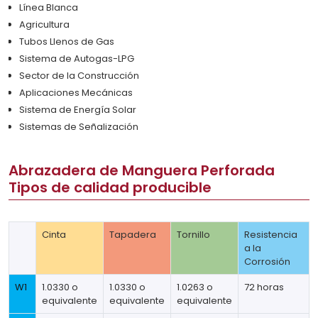
Línea Blanca
Agricultura
Tubos Llenos de Gas
Sistema de Autogas-LPG
Sector de la Construcción
Aplicaciones Mecánicas
Sistema de Energía Solar
Sistemas de Señalización
Abrazadera de Manguera Perforada
Tipos de calidad producible
Cinta
Tapadera
Tornillo
Resistencia
a la
Corrosión
W1
1.0330 o
1.0330 o
1.0263 o
72 horas
equivalente
equivalente
equivalente