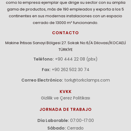
como la empresa ejemplar que dirige su sector con su amplia
gama de productos, más de 190 empleados y exporta a los 5
continentes en sus modernas instalaciones con un espacio
cerrado de 13000 m² funcionando.
CONTACTO
Makine İhtisas Sanayi Bölgesi 27. Sokak No:6/A Dilovasi/KOCAELİ
TÜRKİYE
Teléfono:
+90 444 22 08 (pbx)
Fax:
+90 262 502 30 74
Correo Electrónico:
tork@torkclamps.com
KVKK
Gizlilik ve Çerez Politikası
JORNADA DE TRABAJO
Día Laborable:
07:00-17:00
Sábado:
Cerrado