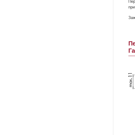
Пер
при
Заж
П
Г