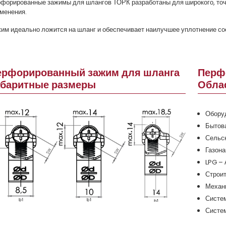
форированные зажимы для шлангов ТОРК разработаны для широкого, точн
менения.
им идеально ложится на шланг и обеспечивает наилучшее уплотнение с
ерфорированный зажим для шланга
Перф
абаритные размеры
Обла
Обору
Бытова
Сельск
Газона
LPG – 
Строи
Механ
Систе
Систе