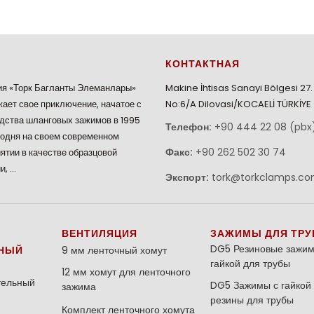
КОНТАКТНАЯ
я «Торк Багланты Элеманлары»
Makine İhtisas Sanayi Bölgesi 27
ает свое приключение, начатое с
No:6/A Dilovasi/KOCAELİ TÜRKİYE
дства шланговых зажимов в 1995
Телефон:
+90 444 22 08 (pbx
годня на своем современном
Факс:
+90 262 502 30 74
ятии в качестве образцовой
и, …
Экспорт:
tork@torkclamps.c
ВЕНТИЛЯЦИЯ
ЗАЖИМЫ ДЛЯ ТРУ
DG5 Резиновые зажим
НЫЙ
9 мм ленточный хомут
гайкой для трубы
12 мм хомут для ленточного
тельный
DG5 Зажимы с гайкой 
зажима
резины для трубы
Комплект ленточного хомута