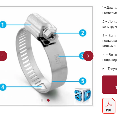
1 –Диапа
продукци
2 – Легк
конструк
3 – Винт
пользова
винтами
4 – Без 
поврежд
5 –Треуг
П