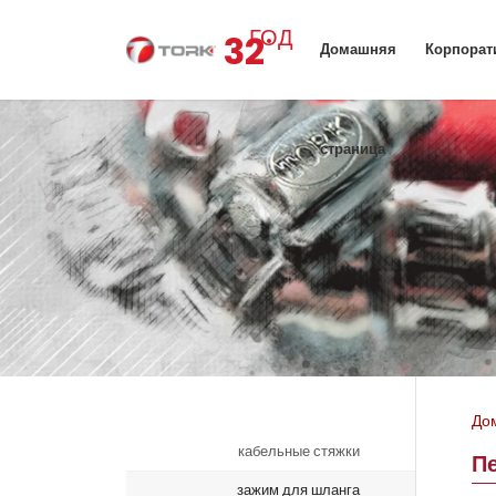
.
ГОД
32
Домашняя
Корпорат
страница
До
кабельные стяжки
П
зажим для шланга