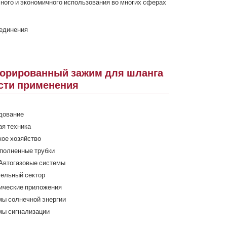
ого и экономичного использования во многих сферах
оединения
орированный зажим для шланга
сти применения
дование
я техника
ое хозяйство
полненные трубки
Автогазовые системы
тельный сектор
ические приложения
мы солнечной энергии
мы сигнализации