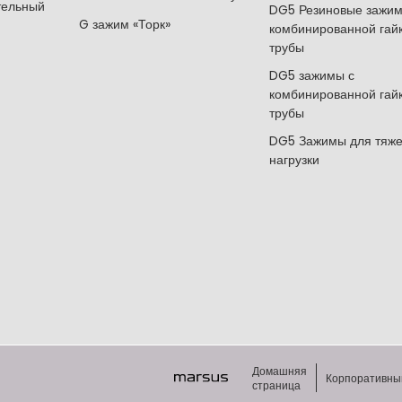
тельный
DG5 Резиновые зажим
G зажим «Торк»
комбинированной гай
трубы
DG5 зажимы с
комбинированной гай
трубы
DG5 Зажимы для тяж
нагрузки
Домашняя
Корпоративны
страница