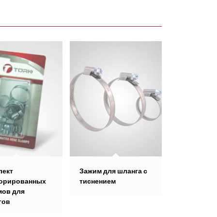
лект
Зажим для шланга с
орированных
тиснением
мов для
гов