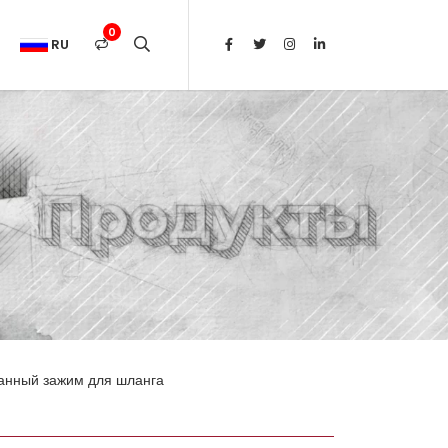
0
RU
нный зажим для шланга