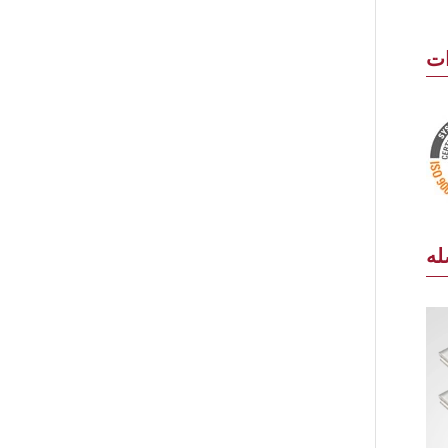
ات
له