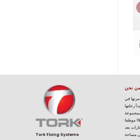
ن نحن
مرتها في
 الخراطيم عام 1995، لتبدأ رحلتها
بمجموعة
منتجاتها الواسعة. يعمل أكثر من 190 موظفا
نا التي تصدّر منتجاتها إلى 5 قارات بعد
لى مساحة
Tork Fixing Systems