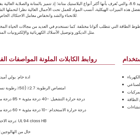
تنتج تورك روابط الكابلات الملونة باستخدام مادة البولي أميد 6.6، والتي تُعرف بأنها أكثر أنواع البلاستيك متانة؛ إذ تتميز بالمتانة والصلابة العال
بفضل هذه الميزات الهيكلية، أنسب المواد للعمل تحت الأحمال العالية نظرا لتحملها الش
للانحناء والشد وانخفاض معامل الاحتكاك الخاص بها.
طوط الطاقة التي تتطلب ألوانا مختلفة. كما تستخدم في العديد من مجالات الحياة المخت
مثل الديكور وتوصيل الأسلاك الكهربائية والإلكترونيات المنزلية.
ستخدام
روابط الكابلات الملونة المواصفات الفن
لكهرباء
ادة خام: بولي أميد 6.6
لصناعي
امتصاص الرطوبة: 2.7٪ (50٪ رطوبة نسبية)
مركبات
درجة حرارة التشغيل: -40 درجة مئوية + 85 درجة مئوية
الطاقة
إنشاءات
درجة حرارة الاستخدام: -10 درجة مئوية + 60 درجة مئوية
درجة الاحتراق: UL 94 class HB
خال من الهالوجين: 