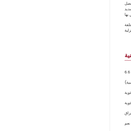
ية بفضل
ديد
لفة
ية
نعم