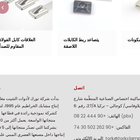
مكونات
يتصاعد ربط الكابلات
العلاقات كابل الفولاذ
اللاصقة
المقاوم للصدأ
اتصل
م
اكينة اختصاص الصناعية المنظّمة شارع
بدأت شركة تورك لأدوات التثبيت مغا
 رقم :6/A ديلاوفاسي/ كوجالي – تركيا
إنتاج مشابك
كشركة نموذجية رائدة في قطاعها 
+90 444 22 08 (pbx)
الهاتف:
الفاكس:
+90 262 502 30 74
بشركت
إنتاجها داخل مصنعها العصري المبني ع
tork@torkclam
البريد الإلكتروني: