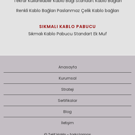
Tekrar Kullanılabilir Kablo Bağı
Standart Kablo Bağları
Renkli Kablo Bağları
Paslanmaz Çelik Kablo bağları
SIKMALI KABLO PABUCU
Sıkmalı Kablo Pabucu
Standart Ek Muf
Anasayfa
Kurumsal
Strateji
Sertifikalar
Blog
İletişim
© Telif Hakkı - torkclamps