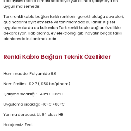
katsayısına sahip olması sebebiyle yük altında çalışmaya en
uygun malzemedir.
Tork renkli kablo bağları farklı renklerin gerekli olduğu devreleri,
güç hatlarını ayırt etmekte ve tanımlamada kullanılır. Kişisel
uygulamalarda da kullanılan Tork renkli kablo bağları özellikle
dekorasyon, kablolama, ev elektroniği gibi hayatın birçok farklı
alanlarında kullanılmaktadır.
Renkli Kablo Bağları Teknik Özellikler
Ham madde: Polyamide 6.6
Nem Emilimi: %2.7 ( %50 bağıl nem)
Çalışma sıcaklığı : -40°C +85°C
Uygulama sıcaklığı: -10°C +60°C
Yanma derecesi: UL 94 class HB
Halojensiz: Evet