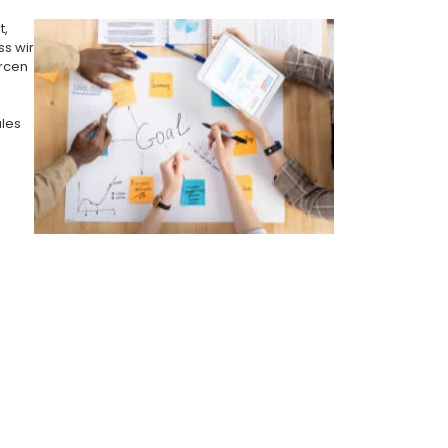
t,
ss wir
urcen
ales