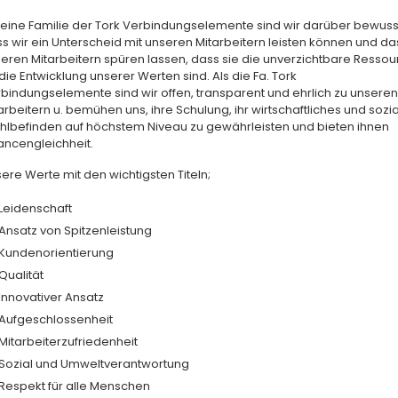
 eine Familie der Tork Verbindungselemente sind wir darüber bewuss
s wir ein Unterscheid mit unseren Mitarbeitern leisten können und da
eren Mitarbeitern spüren lassen, dass sie die unverzichtbare Resso
 die Entwicklung unserer Werten sind. Als die Fa. Tork
bindungselemente sind wir offen, transparent und ehrlich zu unseren
arbeitern u. bemühen uns, ihre Schulung, ihr wirtschaftliches und sozi
lbefinden auf höchstem Niveau zu gewährleisten und bieten ihnen
ncengleichheit.
ere Werte mit den wichtigsten Titeln;
Leidenschaft
Ansatz von Spitzenleistung
Kundenorientierung
Qualität
Innovativer Ansatz
Aufgeschlossenheit
Mitarbeiterzufriedenheit
Sozial und Umweltverantwortung
Respekt für alle Menschen