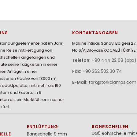
UNS
KONTAKTANGABEN
erbindungselemente hat im Jahr
Makine İhtisas Sanayi Bölgesi 27
ine Reise mit Fertigung von
No:6/A Dilovasi/KOCAELİ TÜRKİYE
chschellen angefangen und
Telefon:
+90 444 22 08 (pbx)
eute seine Tätigkeiten in einer
Fax:
+90 262 502 30 74
en Anlage in einer
ssenen Fläche von 13000 m²,
E-Mail:
tork@torkclamps.com
Produktpalette, mit mehr als 190
itern und Exporte in 5
nten als ein Marktführer in seiner
 fort.
ENTLÜFTUNG
ROHRSCHELLEN
DG5 Rohrschelle mi
ELLE
Bandschelle 9 mm