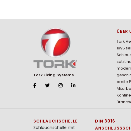
ÜBER 
Tork V
1995 se
Schlau
setzt h
modern
geschlo
Tork Fixing Systems
breite 
Mitarbe
Kontine
Branche
SCHLAUCHSCHELLE
DIN 3016
Schlauchschelle mit
ANSCHLUSSSCH