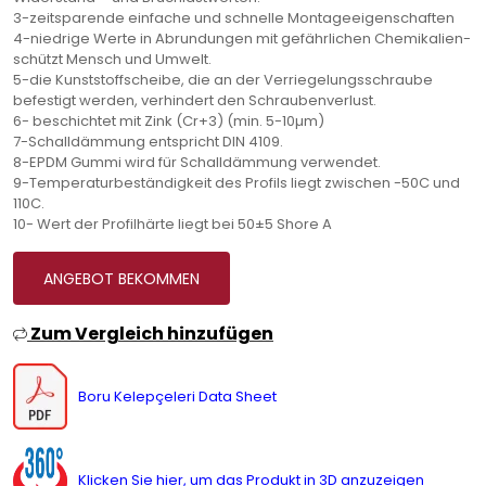
3-zeitsparende einfache und schnelle Montageeigenschaften
4-niedrige Werte in Abrundungen mit gefährlichen Chemikalien-
schützt Mensch und Umwelt.
5-die Kunststoffscheibe, die an der Verriegelungsschraube
befestigt werden, verhindert den Schraubenverlust.
6- beschichtet mit Zink (Cr+3) (min. 5-10µm)
7-Schalldämmung entspricht DIN 4109.
8-EPDM Gummi wird für Schalldämmung verwendet.
9-Temperaturbeständigkeit des Profils liegt zwischen -50C und
110C.
10- Wert der Profilhärte liegt bei 50±5 Shore A
ANGEBOT BEKOMMEN
Zum Vergleich hinzufügen
Boru Kelepçeleri Data Sheet
Klicken Sie hier, um das Produkt in 3D anzuzeigen