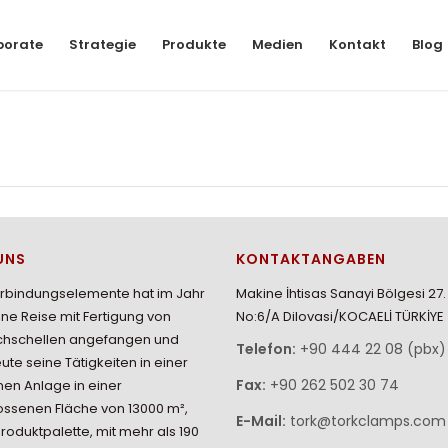
porate
Strategie
Produkte
Medien
Kontakt
Blog
UNS
KONTAKTANGABEN
erbindungselemente hat im Jahr
Makine İhtisas Sanayi Bölgesi 27
ine Reise mit Fertigung von
No:6/A Dilovasi/KOCAELİ TÜRKİYE
chschellen angefangen und
Telefon:
+90 444 22 08 (pbx)
eute seine Tätigkeiten in einer
Fax:
+90 262 502 30 74
en Anlage in einer
ssenen Fläche von 13000 m²,
E-Mail:
tork@torkclamps.com
Produktpalette, mit mehr als 190