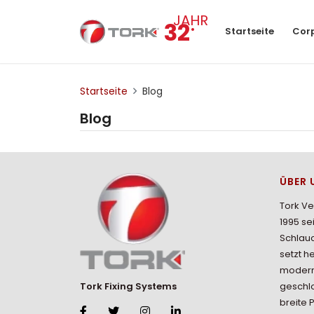
.
JAHR
32
Startseite
Cor
Startseite
Blog
Blog
ÜBER 
Tork V
1995 se
Schlau
setzt h
modern
geschlo
Tork Fixing Systems
breite 