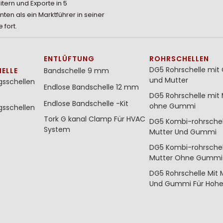
itern und Exporte in 5
nten als ein Marktführer in seiner
 fort.
ENTLÜFTUNG
ROHRSCHELLEN
DG5 Rohrschelle mi
ELLE
Bandschelle 9 mm
und Mutter
gsschellen
Endlose Bandschelle 12 mm
DG5 Rohrschelle mit 
Endlose Bandschelle -Kit
ohne Gummi
gsschellen
Tork G kanal Clamp Für HVAC
DG5 Kombi-rohrschel
System
Mutter Und Gummi
DG5 Kombi-rohrschel
Mutter Ohne Gummi
DG5 Rohrschelle Mit 
Und Gummi Für Hohe