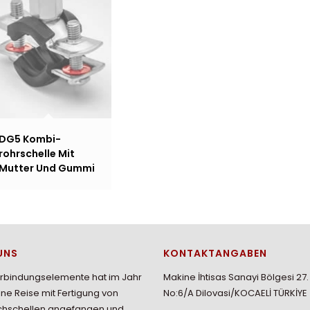
DG5 Kombi-
rohrschelle Mit
Mutter Und Gummi
UNS
KONTAKTANGABEN
erbindungselemente hat im Jahr
Makine İhtisas Sanayi Bölgesi 27
ine Reise mit Fertigung von
No:6/A Dilovasi/KOCAELİ TÜRKİYE
chschellen angefangen und