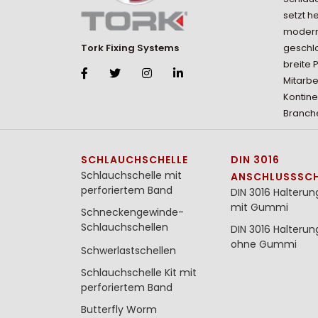
setzt h
modern
geschlo
Tork Fixing Systems
breite 
Mitarbe
Kontine
Branche
SCHLAUCHSCHELLE
DIN 3016
Schlauchschelle mit
ANSCHLUSSSCH
perforiertem Band
DIN 3016 Halterun
mit Gummi
Schneckengewinde-
Schlauchschellen
DIN 3016 Halterun
ohne Gummi
Schwerlastschellen
Schlauchschelle Kit mit
perforiertem Band
Butterfly Worm