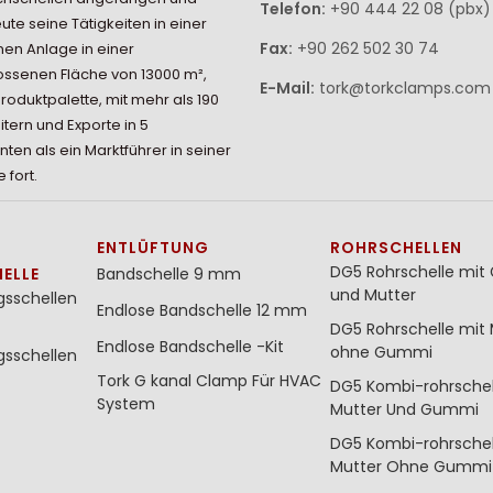
Telefon:
+90 444 22 08 (pbx)
eute seine Tätigkeiten in einer
Fax:
+90 262 502 30 74
en Anlage in einer
ssenen Fläche von 13000 m²,
E-Mail:
tork@torkclamps.com
Produktpalette, mit mehr als 190
itern und Exporte in 5
nten als ein Marktführer in seiner
 fort.
ENTLÜFTUNG
ROHRSCHELLEN
DG5 Rohrschelle mi
ELLE
Bandschelle 9 mm
und Mutter
gsschellen
Endlose Bandschelle 12 mm
DG5 Rohrschelle mit 
Endlose Bandschelle -Kit
ohne Gummi
gsschellen
Tork G kanal Clamp Für HVAC
DG5 Kombi-rohrschel
System
Mutter Und Gummi
DG5 Kombi-rohrschel
Mutter Ohne Gummi