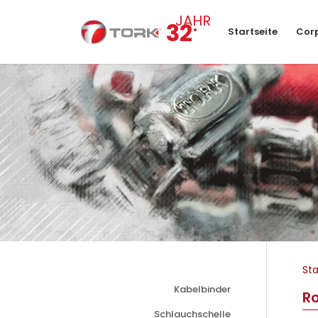
.
JAHR
32
Startseite
Cor
Sta
Kabelbinder
Ro
Schlauchschelle