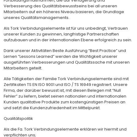
Fortbildungsmaßnahmen, die auf Verlagerung und
Verbesserung des Qualitätsbewusstseins bei all unseren
Mitarbeitern auf ein höheres Niveau basieren, die Grundlage
unseres Qualitätsmanagements.
Als Tork Verbindungselemente ist für uns unbedingt, Vertrauen
unserer Kunden zu gewinnen, langfristige Partnerschaften
aufzubauen und in der internationalen Ebene erfolgreich zu sein.
Dank unserer Aktivitäten Beste Ausführung “Best Practice” und
Lernen “Lessons Learned” werden die Wichtigkeit unserer
ausgeführten Verbesserungen und Qualitätssache mit unseren
Mitarbeitern geteilt.
Alle Tätigkeiten der Familie Tork Verbindungselemente sind mit
Zertifikaten TS EN ISO 9001 und ISO / TS 16949 registriert. Unsere
Firma, der darüber bewusst ist, mit diesen Belegen mit “Null
Fehler” zu liefern, bietet seinen nationalen und internationalen
Kunden qualitative Produkte zum kostengünstigen Preisen an
und setzt die Kundenzufriedenheit im Mittelpunkt.
Qualitätspolitik
Als die Fa. Tork Verbindungselemente erklären wir hiermit und
verpflichten uns;