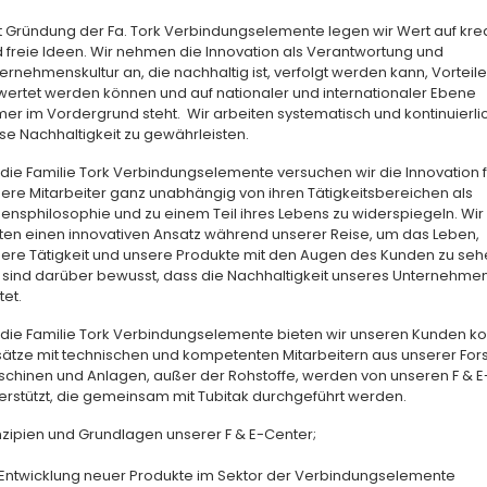
t Gründung der Fa. Tork Verbindungselemente legen wir Wert auf kre
 freie Ideen. Wir nehmen die Innovation als Verantwortung und
ernehmenskultur an, die nachhaltig ist, verfolgt werden kann, Vorteile
ertet werden können und auf nationaler und internationaler Ebene
er im Vordergrund steht. Wir arbeiten systematisch und kontinuierlic
se Nachhaltigkeit zu gewährleisten.
 die Familie Tork Verbindungselemente versuchen wir die Innovation f
ere Mitarbeiter ganz unabhängig von ihren Tätigkeitsbereichen als
ensphilosophie und zu einem Teil ihres Lebens zu widerspiegeln. Wir
ten einen innovativen Ansatz während unserer Reise, um das Leben,
ere Tätigkeit und unsere Produkte mit den Augen des Kunden zu seh
 sind darüber bewusst, dass die Nachhaltigkeit unseres Unternehmens
tet.
 die Familie Tork Verbindungselemente bieten wir unseren Kunden kon
ätze mit technischen und kompetenten Mitarbeitern aus unserer Fors
chinen und Anlagen, außer der Rohstoffe, werden von unseren F & E-
erstützt, die gemeinsam mit Tubitak durchgeführt werden.
nzipien und Grundlagen unserer F & E-Center;
Entwicklung neuer Produkte im Sektor der Verbindungselemente