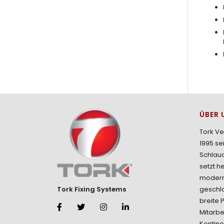
ÜBER 
Tork V
1995 se
Schlau
setzt h
modern
geschlo
Tork Fixing Systems
breite 
Mitarbe
Kontine