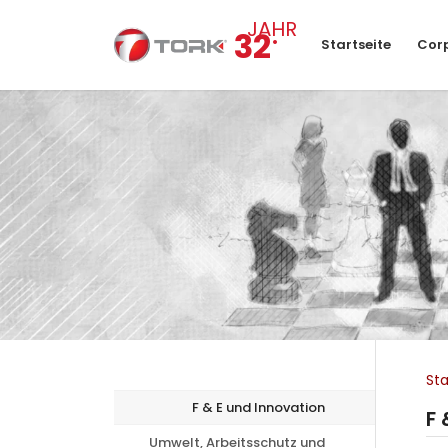
.
JAHR
32
Startseite
Cor
Sta
F & E und Innovation
F 
Umwelt, Arbeitsschutz und