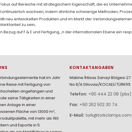
Fokus auf Bereiche mit strategischem Eigenschaft, die es Unternehmen
Kontinuierlich wachsen, indem ähnliche schwierige Methoden, Prozes
Mit neu entwickelten Produkten und im Markt der Verbindungselemente
Marktanteil zu sein,
In Bezug auf F & E und Fertigung, ,n der internationalen Ebene ein re
UNS
KONTAKTANGABEN
erbindungselemente hat im Jahr
Makine İhtisas Sanayi Bölgesi 27
ine Reise mit Fertigung von
No:6/A Dilovasi/KOCAELİ TÜRKİYE
chschellen angefangen und
Telefon:
+90 444 22 08 (pbx)
eute seine Tätigkeiten in einer
Fax:
+90 262 502 30 74
en Anlage in einer
ssenen Fläche von 13000 m²,
E-Mail:
tork@torkclamps.com
Produktpalette, mit mehr als 190
itern und Exporte in 5
nten als ein Marktführer in seiner