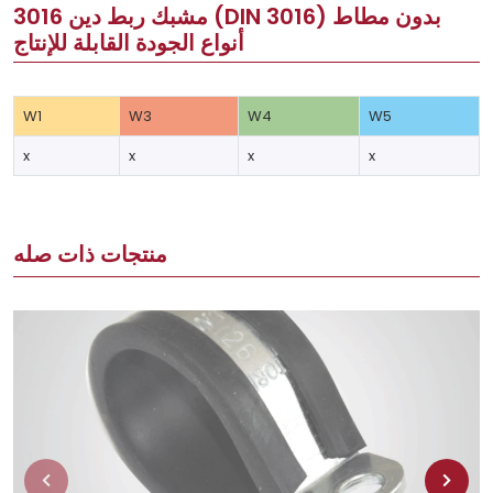
مشبك ربط دين 3016 (DIN 3016) بدون مطاط
أنواع الجودة القابلة للإنتاج
W1
W3
W4
W5
x
x
x
x
منتجات ذات صله