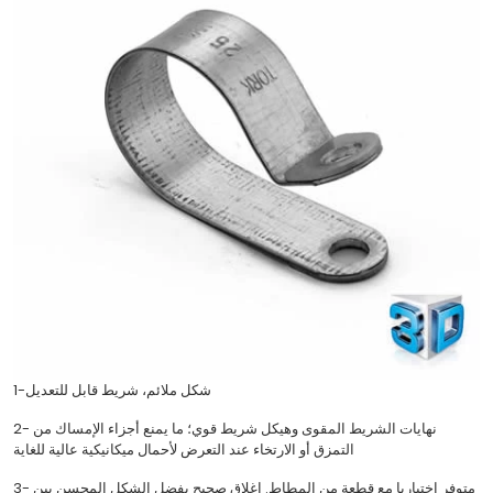
1-شكل ملائم، شريط قابل للتعديل
2- نهايات الشريط المقوى وهيكل شريط قوي؛ ما يمنع أجزاء الإمساك من
التمزق أو الارتخاء عند التعرض لأحمال ميكانيكية عالية للغاية
3- متوفر اختياريا مع قطعة من المطاط. إغلاق صحيح بفضل الشكل المحسن بين