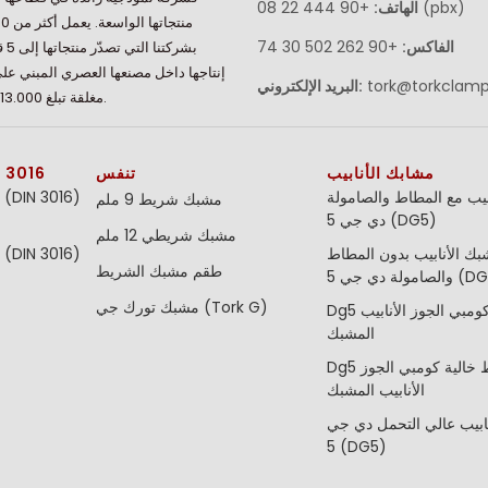
+90 444 22 08 (pbx)
الهاتف:
الفاكس:
+90 262 502 30 74
بشركت
إنتاجها داخل مصنعها العصري المبني ع
tork@torkclam
البريد الإلكتروني:
مغلقة تبلغ 13.000 متر مربع.
مشابك الأنابيب
تنفس
مشابك توصيل 
بيب مع المطاط والصامولة
مشبك شريط 9 ملم
دي جي 5 (DG5)
مشبك شريطي 12 ملم
ك الأنابيب بدون المطاط
طقم مشبك الشريط
ة دي جي 5 (DG5)
مشبك تورك جي (Tork G)
Dg5 المطاط كومبي الجوز الأنابيب
المشبك
Dg5 المطاط خالية كومبي الجوز
الأنابيب المشبك
ابيب عالي التحمل دي جي
5 (DG5)