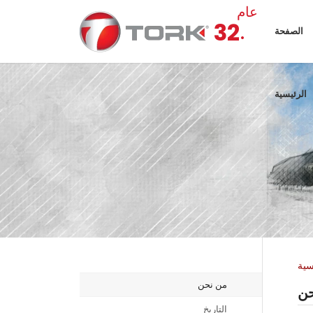
عام
.
32
الصفحة
الرئيسية
سية
من نحن
حن
التاريخ