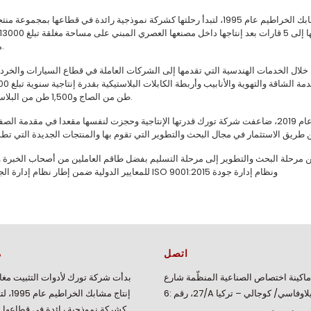
بدأت شركة تورك لأدوات التثبيت مغامرتها في إنتاج مشابك الخراطيم عام 1995، لتبدأ رحلتها كشركة نموذجية رائدة في قطاعها بمجموعة 
مربع.
 خلال الخدمات الهندسية التي تقدمها إلى الشركات العاملة في قطاع السيارات والخرد
وأنظمة التثبيت، فضلا عن إنتاج مشابك الخراطيم ومشابك ال
طن من الصاج و1,500 طن من البلاستيك.
وبالانتقال إلى مقرها الجديد في منطقة ديلاوفاسي الصناعية عام 2019، ضاعفت شركة تورك قدرتها الإنتاجية وحجزت لنفسها مقعدا في مقدمة 
من مرحلة البحث والتطوير إلى مرحلة التسليم بفضل طاقم العاملين من أصحاب الخبرة و
للمعايير الدولية ضمن إطار نظام إدارة الجودة ISO 9001:2015 ونظام إدارة جودة
اتصل
م
اكينة اختصاص الصناعية المنظّمة شارع
بدأت شركة تورك لأدوات التثبيت مغا
 رقم :6/A ديلاوفاسي/ كوجالي – تركيا
إنتاج مشابك
كشركة نموذجية رائدة في قطاعها 