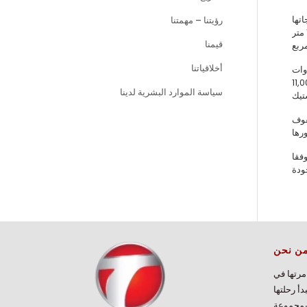
منتجاتها
رؤيتنا – مهمتنا
الواسعة. يعمل أكثر من 220 موظفا بشركتنا التي تصدّر منتجاتها إلى 5 قارات بعد إنتاجها داخل مصنعها العصري المبني على مساحة مغلقة تبلغ 13000 متر
قيمنا
أخلاقياتنا
وات
خدمة الشاقة والتهوية والأنابيب وأربطة الكابلات البلاستيكية بقدرة إنتاجية سنوية تبلغ 11,000
سياسة الموارد البشرية لدينا
الصفوف
فقا
ن نحن
مرتها في
 الخراطيم عام 1995، لتبدأ رحلتها
بمجموعة