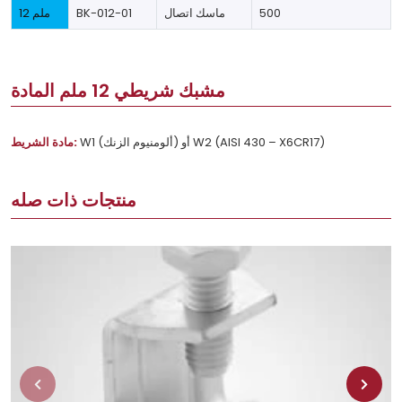
500
ماسك اتصال
BK-012-01
12 ملم
مشبك شريطي 12 ملم المادة
W1 (ألومنيوم الزنك) أو W2 (AISI 430 – X6CR17)
مادة الشريط:
منتجات ذات صله