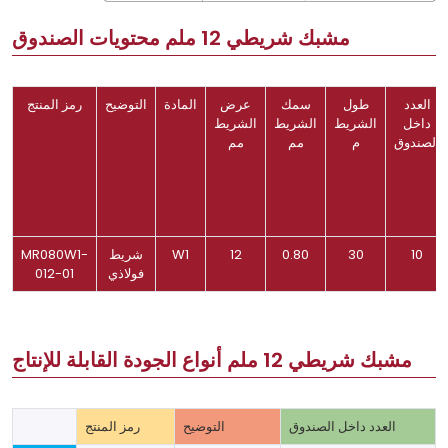
مشبك شريطي 12 ملم محتويات الصندوق
العدد
طول
سمك
عرض
المادة
التوضيح
رمز المنتج
داخل
الشريط
الشريط
الشريط
الصندوق
م
مم
مم
10
30
0.80
12
W1
شريط
MR080W1-
فولاذي
012-01
مشبك شريطي 12 ملم أنواع الجودة القابلة للإنتاج
العدد داخل الصندوق
التوضيح
رمز المنتج