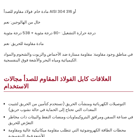
مادة خام: فولاذ مقاوم للصدأ AISI 304 أو 316
خال من الهالوجين: نعم
درجة حرارة التشغيل: -80 درجة مئوية + 538 درجة مئوية
مادة مقاومة للحريق: نعم
في مناطق وجود مقاومة: مقاومة ممتازة ضد الأحماض والزيوت والشحوم والمواد
الكيميائية ومياه البحر والأشعة فوق البنفسجية.
العلاقات كابل الفولاذ المقاوم للصدأ مجالات
الاستخدام
التوصيلات الكهربائية ومنشآت الحريق (تستخدم كتأمين من الحريق لتثبيت
المعدات التي تحتاج إلى الحماية في حالة نشوب حريق)
في صناعة السفن ومرافق البتروكيماويات ومنصات النفط والبيئات ذات مخاطر
التعرّض للحريق
محطات الطاقة الكهروضوئية التي تتطلب مقاومة ميكانيكية عالية ومقاومة
للأشعة فوق البنفسجية