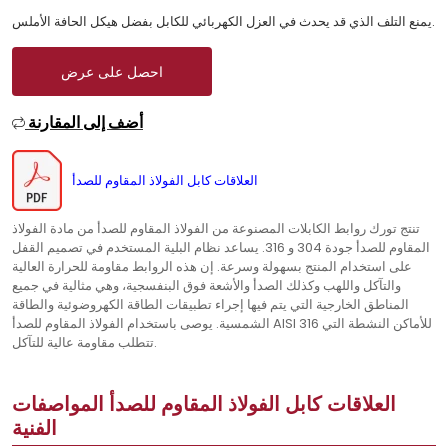
يمنع التلف الذي قد يحدث في العزل الكهربائي للكابل بفضل هيكل الحافة الأملس.
احصل على عرض
أضف إلى المقارنة
العلاقات كابل الفولاذ المقاوم للصدأ
تنتج تورك روابط الكابلات المصنوعة من الفولاذ المقاوم للصدأ من مادة الفولاذ
المقاوم للصدأ جودة 304 و 316. يساعد نظام البلية المستخدم في تصميم القفل
على استخدام المنتج بسهولة وسرعة. إن هذه الروابط مقاومة للحرارة العالية
والتآكل واللهب وكذلك الصدأ والأشعة فوق البنفسجية، وهي مثالية في جميع
المناطق الخارجية التي يتم فيها إجراء تطبيقات الطاقة الكهروضوئية والطاقة
الشمسية. يوصى باستخدام الفولاذ المقاوم للصدأ AISI 316 للأماكن النشطة التي
تتطلب مقاومة عالية للتآكل.
العلاقات كابل الفولاذ المقاوم للصدأ المواصفات
الفنية