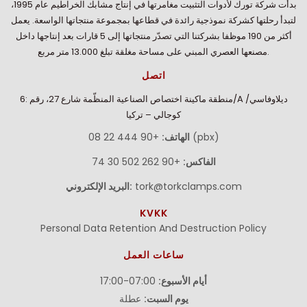
بدأت شركة تورك لأدوات التثبيت مغامرتها في إنتاج مشابك الخراطيم عام 1995،
لتبدأ رحلتها كشركة نموذجية رائدة في قطاعها بمجموعة منتجاتها الواسعة. يعمل
أكثر من 190 موظفا بشركتنا التي تصدّر منتجاتها إلى 5 قارات بعد إنتاجها داخل
مصنعها العصري المبني على مساحة مغلقة تبلغ 13.000 متر مربع.
اتصل
منطقة ماكينة اختصاص الصناعية المنظّمة شارع 27، رقم :6/A ديلاوفاسي/
كوجالي – تركيا
+90 444 22 08 (pbx)
الهاتف:
الفاكس:
+90 262 502 30 74
tork@torkclamps.com
البريد الإلكتروني:
KVKK
Personal Data Retention And Destruction Policy
ساعات العمل
أيام الأسبوع:
07:00-17:00
يوم السبت:
عطلة