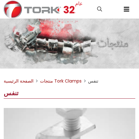
عام
32
.
تنفس
منتجات Tork Clamps
الصفحة الرئيسية
تنفس