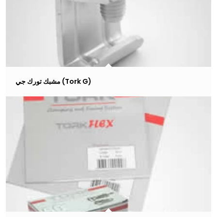
مشبك تورك جي (Tork G)