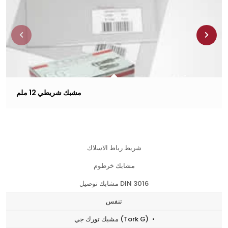
مشبك شريطي 12 ملم
شريط رباط الاسلاك
مشابك خرطوم
مشابك توصيل DIN 3016
تنفس
مشبك تورك جي (Tork G)