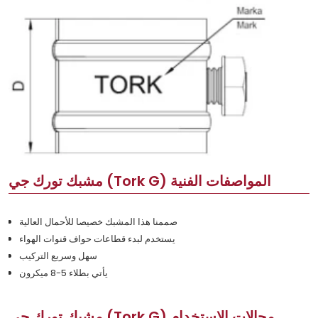
مشبك تورك جي (Tork G) المواصفات الفنية
صممنا هذا المشبك خصيصا للأحمال العالية
يستخدم لبدء قطاعات حواف قنوات الهواء
سهل وسريع التركيب
يأتي بطلاء 5-8 ميكرون
مشبك تورك جي (Tork G) مجالات الاستخدام