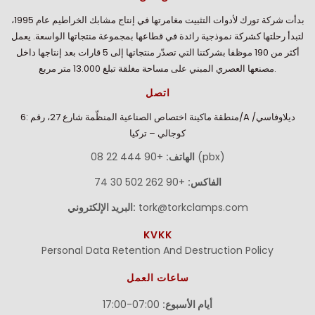
بدأت شركة تورك لأدوات التثبيت مغامرتها في إنتاج مشابك الخراطيم عام 1995،
لتبدأ رحلتها كشركة نموذجية رائدة في قطاعها بمجموعة منتجاتها الواسعة. يعمل
أكثر من 190 موظفا بشركتنا التي تصدّر منتجاتها إلى 5 قارات بعد إنتاجها داخل
مصنعها العصري المبني على مساحة مغلقة تبلغ 13.000 متر مربع.
اتصل
منطقة ماكينة اختصاص الصناعية المنظّمة شارع 27، رقم :6/A ديلاوفاسي/
كوجالي – تركيا
+90 444 22 08 (pbx)
الهاتف:
الفاكس:
+90 262 502 30 74
tork@torkclamps.com
البريد الإلكتروني:
KVKK
Personal Data Retention And Destruction Policy
ساعات العمل
أيام الأسبوع:
07:00-17:00