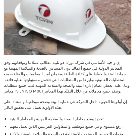
إن واجبنا الأساسي في شركة تورك هو تلبية مطالب عملائنا وتوقعاتهم وفق
المعايير الدولية في جميع أعمالنا دون المساس بالصحة والسلامة المهنية مع
حماية البيئة والحفاظ على كفاءة الطاقة وضمان أمن المعلومات والوفاء بجميع
المتطلبات القانونية وغيرها من المتطلبات التي نتحمل مسؤوليتها بعناية فائقة.
وبناء عليه، يغطي نظام إدارة البيئة والصحة والسلامة المهنية لدينا جميع متطلبات
معايير TS EN ISO 14001 وينفذ جميع معاملاته من خلال التقيّد بهذا المعايير.
إن أولويتنا الحيوية داخل الشركة هي حماية البيئة وصحة موظفينا. واستنادا على
هذه الأولوية نعمل على تحقيق التالي:
تحديد ومنع مخاطر الصحة والسلامة المهنية والمخاطر البيئية
رفع مستوى وعي جميع موظفينا والمقاولين الفرعيين الذين نعمل معهم
ضمان التحسين المستمر والاستدامة في الصحة والسلامة المهنية والأداء