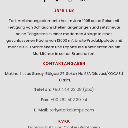
ÜBER UNS
Tork Verbindungselemente hat im Jahr 1995 seine Reise mit
Fertigung von Schlauchschellen angefangen und setzt heute
seine Tätigkeiten in einer modernen Anlage in einer
geschlossenen Fläche von 13000 m², breite Produktpalette, mit
mehr als 190 Mitarbeitern und Exporte in 5 Kontinenten als ein
Marktführer in seiner Branche fort.
KONTAKTANGABEN
Makine İhtisas Sanayi Bölgesi 27. Sokak No:6/A Dilovasi/KOCAELİ
TÜRKİYE
Telefon:
+90 444 22 08 (pbx)
Fax:
+90 262 502 30 74
E-Mail:
tork@torkclamps.com
KVKK
Datenschutz und Cookie-Richtlinien