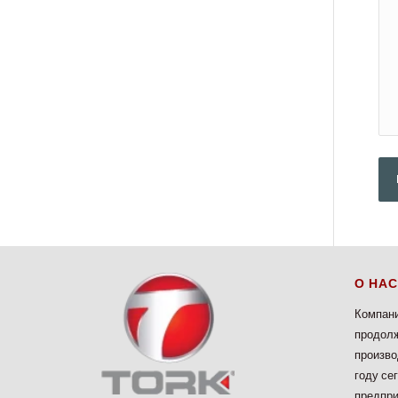
О НАС
Компани
продолж
произво
году се
предпри