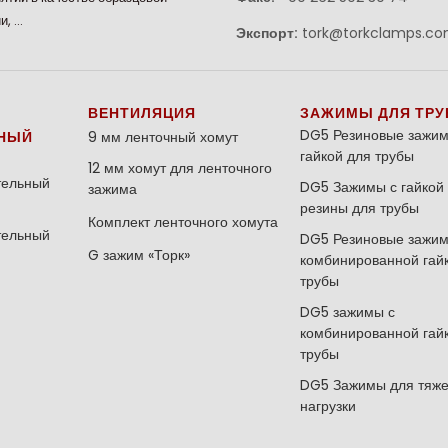
и, …
Экспорт:
tork@torkclamps.c
ВЕНТИЛЯЦИЯ
ЗАЖИМЫ ДЛЯ ТРУ
DG5 Резиновые зажим
НЫЙ
9 мм ленточный хомут
гайкой для трубы
12 мм хомут для ленточного
тельный
DG5 Зажимы с гайкой 
зажима
резины для трубы
Комплект ленточного хомута
тельный
DG5 Резиновые зажим
G зажим «Торк»
комбинированной гай
трубы
DG5 зажимы с
комбинированной гай
трубы
DG5 Зажимы для тяж
нагрузки