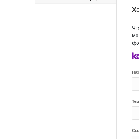
Х
Чт
мо
фо
Наз
Тем
Соо