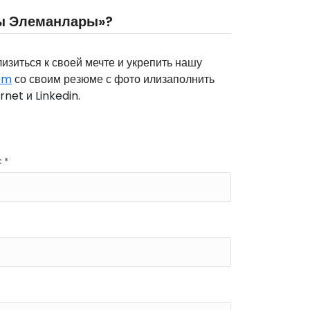
ты Элеманлары»?
изиться к своей мечте и укрепить нашу
om
со своим резюме с фото илизаполнить
net и Linkedin.
 *