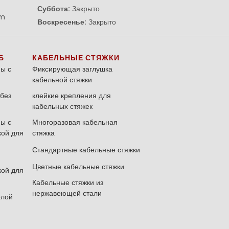
Суббота:
Закрыто
om
Воскресенье:
Закрыто
Б
КАБЕЛЬНЫЕ СТЯЖКИ
ы с
Фиксирующая заглушка
кабельной стяжки
без
клейкие крепления для
кабельных стяжек
ы с
Многоразовая кабельная
кой для
стяжка
Стандартные кабельные стяжки
Цветные кабельные стяжки
кой для
Кабельные стяжки из
нержавеющей стали
елой