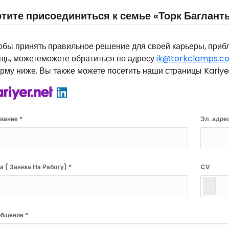
отите присоединиться к семье «Торк Баглан
обы принять правильное решение для своей карьеры, прибл
щь, можетеможете обратиться по адресу
ik@torkclamps.c
рму ниже. Вы также можете посетить наши страницы Kariyer
вание *
Эл. адрес
а ( Заявка На Работу) *
CV
бщение *