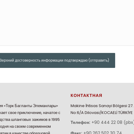
Верхний достоверность информации подтверждаю (отправить)
КОНТАКТНАЯ
я «Торк Багланты Элеманлары»
Makine İhtisas Sanayi Bölgesi 27
ает свое приключение, начатое с
No:6/A Dilovasi/KOCAELİ TÜRKİYE
дства шланговых зажимов в 1995
Телефон:
+90 444 22 08 (pbx
годня на своем современном
Факс:
+90 262 502 30 74
ятии в качестве образцовой