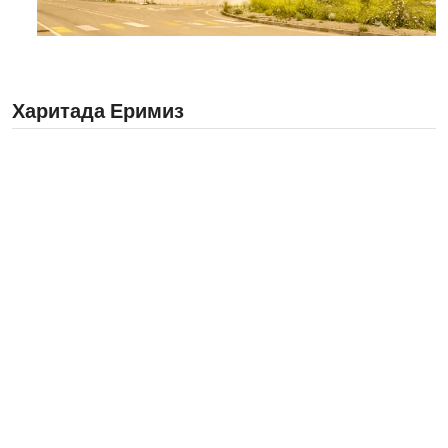
Харитада Еримиз