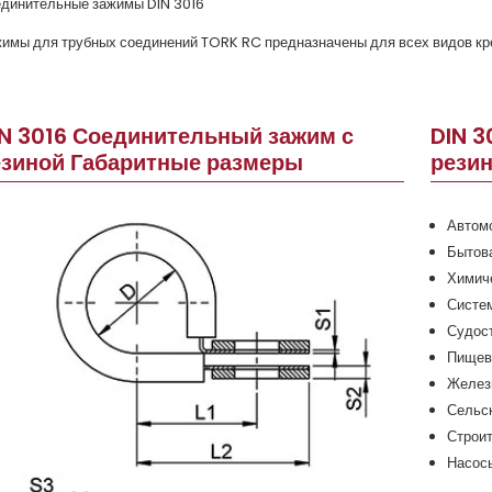
динительные зажимы DIN 3016
имы для трубных соединений TORK RC предназначены для всех видов кр
IN 3016 Соединительный зажим с
DIN 3
езиной Габаритные размеры
рези
Автом
Бытова
Химич
Систе
Судос
Пищев
Желез
Сельск
Строит
Насос