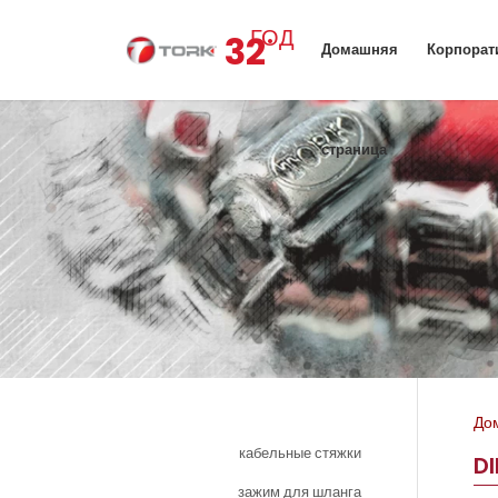
.
ГОД
32
Домашняя
Корпорат
страница
До
кабельные стяжки
D
зажим для шланга