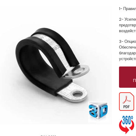
1- Прави
2- Усиле
предотвр
воздейст
3- Опцио
Обеспечи
благодар
устройст
П