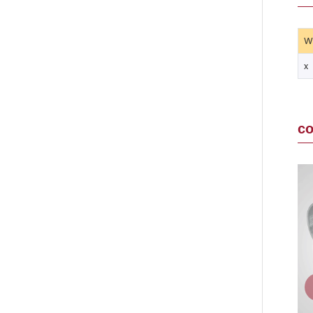
W
x
с