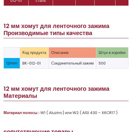
012-01
сталь
12 мм хомут для ленточного зажима
Производимые типы качества
Код продукта
Описание
Штук в коробке
12mm
BK-012-01
Соединительный зажим
500
12 мм хомут для ленточного зажима
Материалы
Материал полосы :
W1 ( Aluzinc) или W2 ( AISI 430 – X6CR17 )
сопутствующие товары