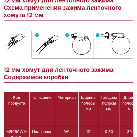
12 мм хомут для ленточного зажима
Схема применения зажима ленточного
хомута 12 мм
12 мм хомут для ленточного зажима
Содержимое коробки
Код
Описание
Материал
Ширина
Толщина
Длина
продукта
полосы
полосы
полосы
мм
мм
м
MR080W1-
Полосовая
W1
12
0.80
30