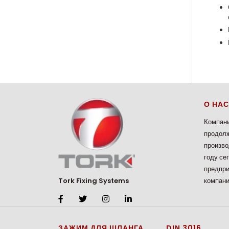
О НАС
Компани
продолж
произво
году се
предпри
компани
Tork Fixing Systems
ЗАЖИМ ДЛЯ ШЛАНГА
DIN 3016