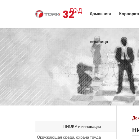
.
ГОД
32
Домашняя
Корпорат
страница
До
НИОКР и инновации
Н
Окружающая среда, охрана труда