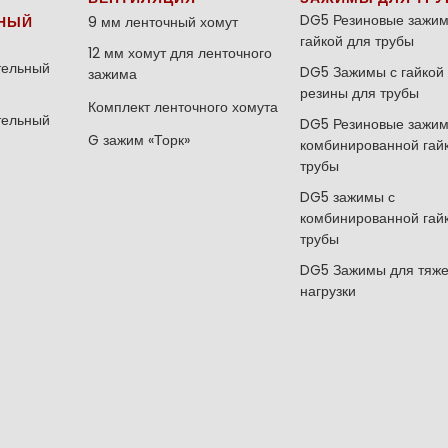
DG5 Резиновые зажим
НЫЙ
9 мм ленточный хомут
гайкой для трубы
12 мм хомут для ленточного
тельный
DG5 Зажимы с гайкой 
зажима
резины для трубы
Комплект ленточного хомута
тельный
DG5 Резиновые зажим
G зажим «Торк»
комбинированной гай
трубы
DG5 зажимы с
комбинированной гай
трубы
DG5 Зажимы для тяж
нагрузки