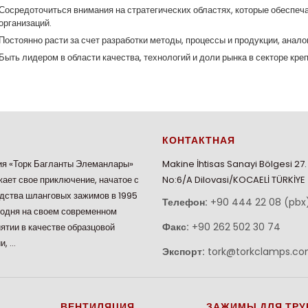
Сосредоточиться внимания на стратегических областях, которые обеспе
организаций.
Постоянно расти за счет разработки методы, процессы и продукции, анал
Быть лидером в области качества, технологий и доли рынка в секторе кре
КОНТАКТНАЯ
я «Торк Багланты Элеманлары»
Makine İhtisas Sanayi Bölgesi 27
ает свое приключение, начатое с
No:6/A Dilovasi/KOCAELİ TÜRKİYE
дства шланговых зажимов в 1995
Телефон:
+90 444 22 08 (pbx
годня на своем современном
Факс:
+90 262 502 30 74
ятии в качестве образцовой
и, …
Экспорт:
tork@torkclamps.c
ВЕНТИЛЯЦИЯ
ЗАЖИМЫ ДЛЯ ТРУ