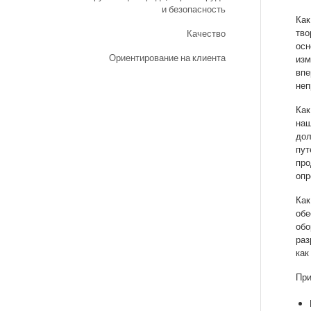
и безопасность
Как
тво
Качество
осн
Ориентирование на клиента
изм
впе
неп
Как
наш
дол
пут
про
опр
Как
обе
обо
раз
как
При