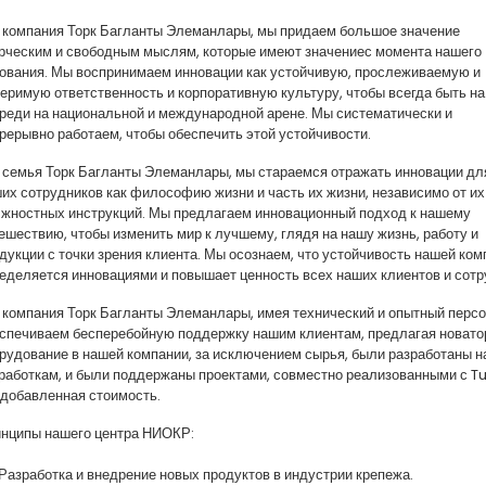
 компания Торк Багланты Элеманлары, мы придаем большое значение
рческим и свободным мыслям, которые имеют значениес момента нашего
ования. Мы воспринимаем инновации как устойчивую, прослеживаемую и
еримую ответственность и корпоративную культуру, чтобы всегда быть на
реди на национальной и международной арене. Мы систематически и
рерывно работаем, чтобы обеспечить этой устойчивости.
 семья Торк Багланты Элеманлары, мы стараемся отражать инновации дл
их сотрудников как философию жизни и часть их жизни, независимо от их
жностных инструкций. Мы предлагаем инновационный подход к нашему
ешествию, чтобы изменить мир к лучшему, глядя на нашу жизнь, работу и
дукции с точки зрения клиента. Мы осознаем, что устойчивость нашей ком
еделяется инновациями и повышает ценность всех наших клиентов и сотр
 компания Торк Багланты Элеманлары, имея технический и опытный персо
спечиваем бесперебойную поддержку нашим клиентам, предлагая новатор
рудование в нашей компании, за исключением сырья, были разработаны 
работкам, и были поддержаны проектами, совместно реализованными с Tu
 добавленная стоимость.
нципы нашего центра НИОКР:
Разработка и внедрение новых продуктов в индустрии крепежа.