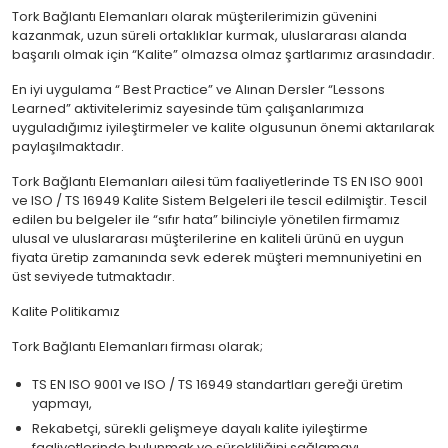
Tork Bağlantı Elemanları olarak müşterilerimizin güvenini
kazanmak, uzun süreli ortaklıklar kurmak, uluslararası alanda
başarılı olmak için “Kalite” olmazsa olmaz şartlarımız arasındadır.
En iyi uygulama “ Best Practice” ve Alınan Dersler “Lessons
Learned” aktivitelerimiz sayesinde tüm çalışanlarımıza
uyguladığımız iyileştirmeler ve kalite olgusunun önemi aktarılarak
paylaşılmaktadır.
Tork Bağlantı Elemanları ailesi tüm faaliyetlerinde TS EN ISO 9001
ve ISO / TS 16949 Kalite Sistem Belgeleri ile tescil edilmiştir. Tescil
edilen bu belgeler ile “sıfır hata” bilinciyle yönetilen firmamız
ulusal ve uluslararası müşterilerine en kaliteli ürünü en uygun
fiyata üretip zamanında sevk ederek müşteri memnuniyetini en
üst seviyede tutmaktadır.
Kalite Politikamız
Tork Bağlantı Elemanları firması olarak;
TS EN ISO 9001 ve ISO / TS 16949 standartları gereği üretim
yapmayı,
Rekabetçi, sürekli gelişmeye dayalı kalite iyileştirme
faaliyetlerinde bulunmak ve sürekliliğini sağlamayı,