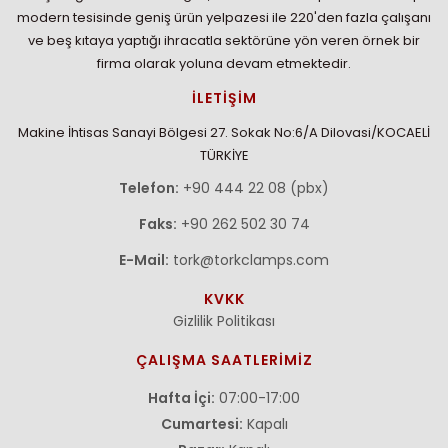
modern tesisinde geniş ürün yelpazesi ile 220'den fazla çalışanı
ve beş kıtaya yaptığı ihracatla sektörüne yön veren örnek bir
firma olarak yoluna devam etmektedir.
İLETİŞİM
Makine İhtisas Sanayi Bölgesi 27. Sokak No:6/A Dilovasi/KOCAELİ
TÜRKİYE
Telefon:
+90 444 22 08 (pbx)
Faks:
+90 262 502 30 74
E-Mail:
tork@torkclamps.com
KVKK
Gizlilik Politikası
ÇALIŞMA SAATLERİMİZ
Hafta İçi:
07:00-17:00
Cumartesi:
Kapalı