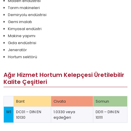
Maden endüstrisi
Tarım makineleri
Demiryolu endüstrisi
Gemi imalatı
Kimyasal endüstri
Makine yapımı
Gıda endüstrisi
Jeneratör
Hortum sektörü
Ağır Hizmet Hortum Kelepçesi Üretilebilir
Kalite Çeşitleri
Bant
Civata
Somun
W1
DC01 – DIN EN
1.0330 veya
DD11 – DIN EN
10130
eşdeğeri
10111