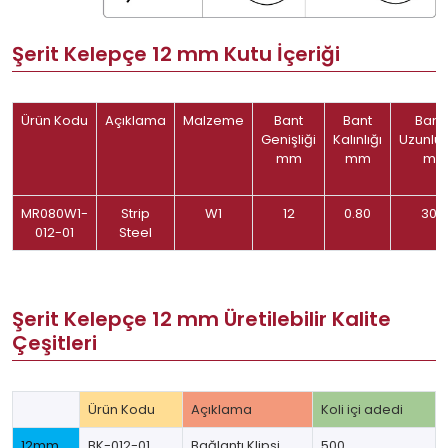
Şerit Kelepçe 12 mm Kutu İçeriği
Ürün Kodu
Açıklama
Malzeme
Bant
Bant
Bant
Genişliği
Kalınlığı
Uzunlu
mm
mm
m
MR080W1-
Strip
W1
12
0.80
30
012-01
Steel
Şerit Kelepçe 12 mm Üretilebilir Kalite
Çeşitleri
Ürün Kodu
Açıklama
Koli içi adedi
12mm
BK-012-01
Bağlantı Klipsi
500