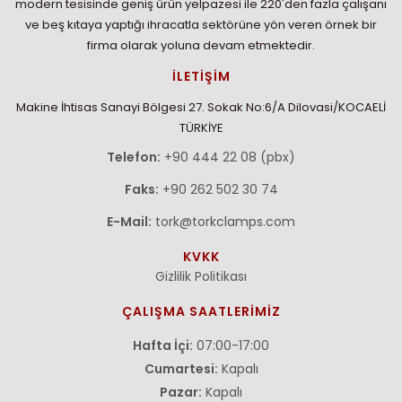
modern tesisinde geniş ürün yelpazesi ile 220'den fazla çalışanı
ve beş kıtaya yaptığı ihracatla sektörüne yön veren örnek bir
firma olarak yoluna devam etmektedir.
İLETİŞİM
Makine İhtisas Sanayi Bölgesi 27. Sokak No:6/A Dilovasi/KOCAELİ
TÜRKİYE
Telefon:
+90 444 22 08 (pbx)
Faks:
+90 262 502 30 74
E-Mail:
tork@torkclamps.com
KVKK
Gizlilik Politikası
ÇALIŞMA SAATLERİMİZ
Hafta İçi:
07:00-17:00
Cumartesi:
Kapalı
Pazar:
Kapalı