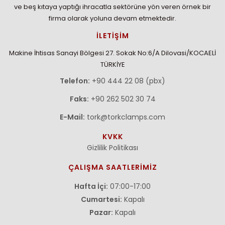
ve beş kıtaya yaptığı ihracatla sektörüne yön veren örnek bir
firma olarak yoluna devam etmektedir.
İLETİŞİM
Makine İhtisas Sanayi Bölgesi 27. Sokak No:6/A Dilovasi/KOCAELİ
TÜRKİYE
Telefon:
+90 444 22 08 (pbx)
Faks:
+90 262 502 30 74
E-Mail:
tork@torkclamps.com
KVKK
Gizlilik Politikası
ÇALIŞMA SAATLERİMİZ
Hafta İçi:
07:00-17:00
Cumartesi:
Kapalı
Pazar:
Kapalı