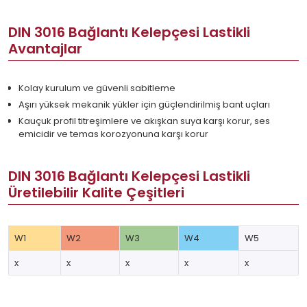
DIN 3016 Bağlantı Kelepçesi Lastikli
Avantajlar
Kolay kurulum ve güvenli sabitleme
Aşırı yüksek mekanik yükler için güçlendirilmiş bant uçları
Kauçuk profil titreşimlere ve akışkan suya karşı korur, ses
emicidir ve temas korozyonuna karşı korur
DIN 3016 Bağlantı Kelepçesi Lastikli
Üretilebilir Kalite Çeşitleri
W1
W2
W3
W4
W5
x
x
x
x
x