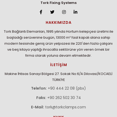
Tork Fixing Systems
HAKKIMIZDA
Tork Bağlantı Elemanları, 1995 yılında Hortum kelepçesi üretimi ile
başladığı serüvenine bugün, 13000 m² faal kapalı alana sahip
modern tesisinde geniş ürün yelpazesi ile 220'den fazla çalışanı
ve beş kıtaya yaptığı ihracatla sektörüne yön veren örnek bir
firma olarak yoluna devam etmektedir.
İLETİŞİM
Makine İhtisas Sanayi Bölgesi 27. Sokak No:6/A Dilovasi/KOCAELİ
TÜRKİYE
Telefon:
+90 444 22 08 (pbx)
Faks:
+90 262 502 30 74
E-Mail:
tork@torkclamps.com