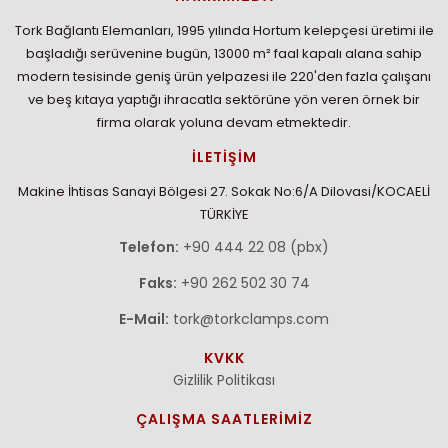
Tork Bağlantı Elemanları, 1995 yılında Hortum kelepçesi üretimi ile
başladığı serüvenine bugün, 13000 m² faal kapalı alana sahip
modern tesisinde geniş ürün yelpazesi ile 220'den fazla çalışanı
ve beş kıtaya yaptığı ihracatla sektörüne yön veren örnek bir
firma olarak yoluna devam etmektedir.
İLETİŞİM
Makine İhtisas Sanayi Bölgesi 27. Sokak No:6/A Dilovasi/KOCAELİ
TÜRKİYE
Telefon:
+90 444 22 08 (pbx)
Faks:
+90 262 502 30 74
E-Mail:
tork@torkclamps.com
KVKK
Gizlilik Politikası
ÇALIŞMA SAATLERİMİZ