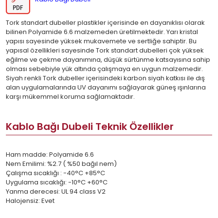
Tork standart dubeller plastikler içerisinde en dayanıklısı olarak
bilinen Polyamide 6.6 malzemeden üretilmektedir. Yarı kristal
yapısı sayesinde yüksek mukavemete ve sertliğe sahiptir. Bu
yapısal özellikleri sayesinde Tork standart dubelleri çok yüksek
eğilme ve çekme dayanımına, düşük sürtünme katsayısına sahip
olması sebebiyle yük altında çalışmaya en uygun malzemedir.
Siyah renkli Tork dubeller içerisindeki karbon siyah katkısı ile dış
alan uygulamalarında UV dayanımı sağlayarak güneş ışınlarına
karşı mükemmel koruma sağlamaktadır.
Kablo Bağı Dubeli Teknik Özellikler
Ham madde: Polyamide 6.6
Nem Emilimi: %2.7 ( %50 bağıl nem)
Çalışma sıcaklığı : -40°C +85°C
Uygulama sıcaklığı: -10°C +60°C
Yanma derecesi: UL 94 class V2
Halojensiz: Evet