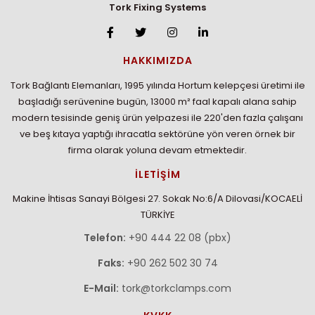
Tork Fixing Systems
HAKKIMIZDA
Tork Bağlantı Elemanları, 1995 yılında Hortum kelepçesi üretimi ile
başladığı serüvenine bugün, 13000 m² faal kapalı alana sahip
modern tesisinde geniş ürün yelpazesi ile 220'den fazla çalışanı
ve beş kıtaya yaptığı ihracatla sektörüne yön veren örnek bir
firma olarak yoluna devam etmektedir.
İLETİŞİM
Makine İhtisas Sanayi Bölgesi 27. Sokak No:6/A Dilovasi/KOCAELİ
TÜRKİYE
Telefon:
+90 444 22 08 (pbx)
Faks:
+90 262 502 30 74
E-Mail:
tork@torkclamps.com